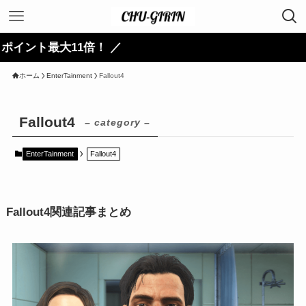
最大11倍！ ／
ホーム
EnterTainment
Fallout4
Fallout4
– category –
EnterTainment
Fallout4
Fallout4関連記事まとめ