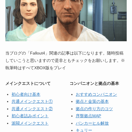
当ブログの「Fallout4」関連の記事は以下になります。随時投稿
していこうと思いますので是非ともチェックをお願いします。※
執筆時はすべてXBOX版をプレイ
メインクエストについて
コンパニオンと拠点の基本
初心者向け基本
おすすめコンパニオン
共通メインクエスト①
拠点と金策の基本
共通メインクエスト②
拠点の作り方のコツ
初心者詰みポイント
序盤拠点MAP
派閥メインクエスト
バンカーヒル解放
キュリー