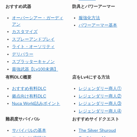
おすすめ武器
防具とパワーアーマー
オーバーシアー・ガーディ
服強化方法
アン
パワーアーマー基本
カスタマイズ
スプレーアンドプレイ
ライト・オーソリティ
デリバラー
スプラッターキャノン
最強武器【Lv100未満】
有料DLC概要
店をLv4にする方法
おすすめ有料DLC
レジェンダリー商人①
拠点向け有料DLC
レジェンダリー商人②
Nuca World詰みポイント
レジェンダリー商人③
レジェンダリー商人④
難易度サバイバル
おすすめサイドクエスト
サバイバルの基本
The Silver Shuroud