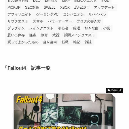
Blog運営月報
DLC
Lv4商人
MAP
MISCクエスト
MOD
PICKUP
SEO対策
SWELL
XBOX
ZV-E10ⅱ
アップデート
アフィリエイト
ゲーミングPC
コンパニオン
サバイバル
サブクエスト
スマホ
パワーアーマー
ブログの書き方
プラグイン
メインクエスト
初心者
厳選
好きな曲
小技
思い出保存
拠点
教育
武器
派閥メインクエスト
買ってよかったもの
趣味趣向
転職
雑記
雑誌
「Fallout4」記事一覧
Fallout4