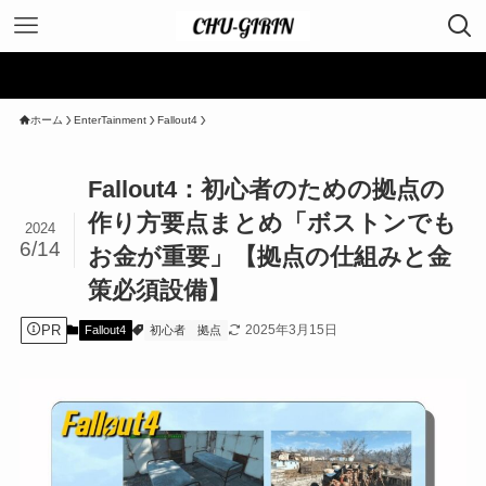
＼ 
ホーム
EnterTainment
Fallout4
Fallout4：初心者のための拠点の
作り方要点まとめ「ボストンでも
2024
6/14
お金が重要」【拠点の仕組みと金
策必須設備】
PR
2025年3月15日
Fallout4
初心者
拠点