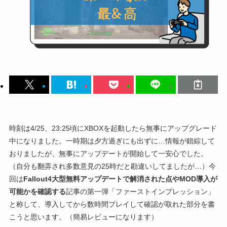
時刻は4/25、23:25頃にXBOXを起動したら無事にアップグレード
中になりました。一時期は夕方過ぎにも出ずに…情報が錯綜して
おりましたが、無事にアップデートが開始して一安心でした。
（自分も翻弄され多数意見の25時だと勘違いしてましたが…）今
回は
Fallout4大型無料アップデートで解消された点やMOD導入が
可能かを確認する
記事の第一弾「ファーストインプレッション」
と称して、導入してから数時間プレイして確認が取れた部分を書
こうと思います。（簡易レビューになります）