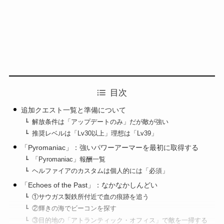
目次
追加クエスト一覧と準備について
解放条件は「アップデートのみ」だが敵が強い
推奨レベルは「Lv30以上」理想は「Lv39」
「Pyromaniac」：強いパワーアーマーを最初に取得する
「Pyromaniac」報酬一覧
ヘルファイアのカスタムは個人的には「必須」
「Echoes of the Past」：なかなかしんどい
①サウガス製鉄所付近で血の痕跡を追う
②輝きの海でビーコンを探す
③目的地の「アトランティック・オフィス」で敵を一掃する