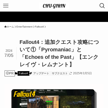
＼ 
ホーム
EnterTainment
Fallout4
Fallout4：追加クエスト攻略につ
いて①「Pyromaniac」と
2024
7/05
「Echoes of the Past」【エンク
レイヴ・レムナント】
PR
2025年3月5日
Fallout4
アップデート
サブクエスト