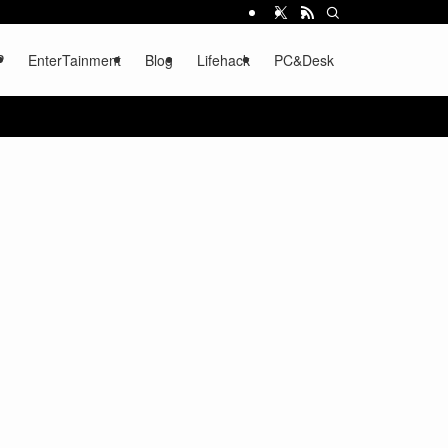
P
EnterTainment
Blog
Lifehack
PC&Desk