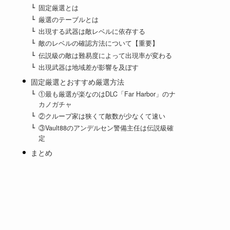
固定厳選とは
厳選のテーブルとは
出現する武器は敵レベルに依存する
敵のレベルの確認方法について【重要】
伝説級の敵は難易度によって出現率が変わる
出現武器は地域差が影響を及ぼす
固定厳選とおすすめ厳選方法
①最も厳選が楽なのはDLC「Far Harbor」のナ
カノガチャ
②クループ家は狭くて敵数が少なくて速い
③Vault88のアンデルセン警備主任は伝説級確
定
まとめ