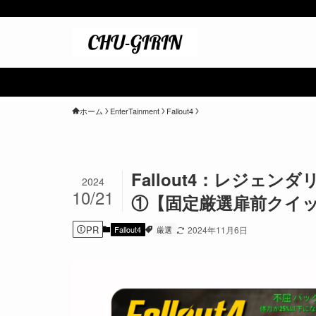
＼ ポイント最
ホーム
EnterTainment
Fallout4
Fallout4：レジェ
2024
10/21
①【固定厳選扉前クイ
PR
Fallout4
厳選
2024年11月6日