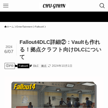
＼ ポイント
ホーム
EnterTainment
Fallout4
Fallout4DLC詳細②：Vaultも作れ
2024
る！拠点クラフト向けDLCについ
6/07
て
PR
2024年10月1日
Fallout4
DLC
拠点