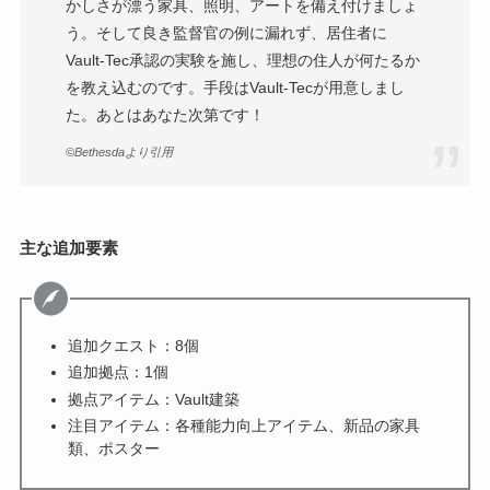
かしさが漂う家具、照明、アートを備え付けましょ
う。そして良き監督官の例に漏れず、居住者に
Vault-Tec承認の実験を施し、理想の住人が何たるか
を教え込むのです。手段はVault-Tecが用意しまし
た。あとはあなた次第です！
©Bethesdaより引用
主な追加要素
追加クエスト：8個
追加拠点：1個
拠点アイテム：Vault建築
注目アイテム：各種能力向上アイテム、新品の家具
類、ポスター