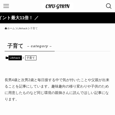
1倍！ ／
ホーム
Lifehack
子育て
子育て
– category –
Lifehack
子育て
長男4歳と次男2歳と毎日接する中で気が付いたことや父親が出来
ることを記事にしています。趣味趣向の移り変わりや子供のため
に用意したものなど同じ環境の親御さんに読んでほしい記事にな
ります。