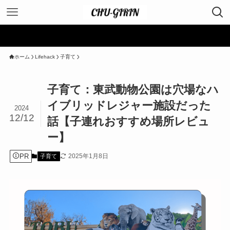
＼ ポイント
ホーム
Lifehack
子育て
子育て：東武動物公園は穴場なハ
イブリッドレジャー施設だった
2024
12/12
話【子連れおすすめ場所レビュ
ー】
PR
2025年1月8日
子育て