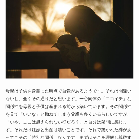
母親は子供を身籠った時点で自覚があるようです。それは間違い
ないし、全くその通りだと思います。一心同体の「ニコイチ」な
関係性を母親と子供は産まれる前から築いています。その関係性
を見て「いいな」と拗ねてしまう父親も多くいるらしいですが、
「いや、ここは超えられない壁だろ？」と自分は疑問に感じま
す。それだけ妊娠と出産は凄いことです。それで築かれた絆があ
ってこその「特別な関係」なんです。まずはそこを理解し尊敬す