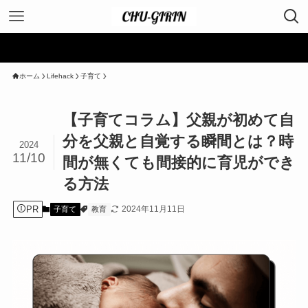
ホーム
Lifehack
子育て
【子育てコラム】父親が初めて自
分を父親と自覚する瞬間とは？時
2024
11/10
間が無くても間接的に育児ができ
る方法
PR
2024年11月11日
子育て
教育