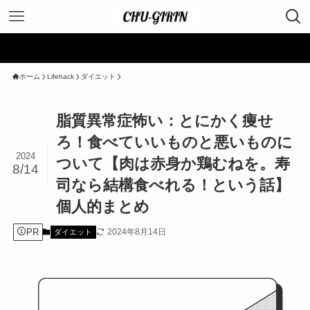
＼
ホーム
Lifehack
ダイエット
脂質異常症怖い：とにかく痩せ
ろ！食べていいものと悪いものに
2024
ついて【肉は赤身か鶏むねを。寿
8/14
司なら結構食べれる！という話】
個人的まとめ
PR
2024年8月14日
ダイエット