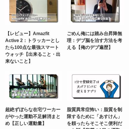
【レビュー】Amazfit
ごめん俺には踏み台昇降無
Active 2：トラッカーとし
理：デブ脳を治す方法を考
たら100点な最強スマート
える【俺のデブ遍歴】
ウォッチ【出来ること・出
来ないこと】
超絶ずぼらな在宅ワーカー
脂質異常症怖い：脂質を制
がやった運動不足解消まと
限するために「あすけん」
め【正しい運動量】
を頼ったらそこそこ便利だ