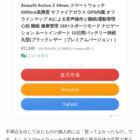
Amazfit Active 2 44mm スマートウォッチ
2000nit高輝度 サファイアガラス GPS内蔵 オフ
ラインマップ AIによる音声操作と睡眠/運動管理
心拍 睡眠 健康管理 160+スポーツモード ナビゲー
ション ルートインポート 10日間バッテリー持続
丸型(ブラックレザー（プレミアムバージョン）)
¥21,890
（2025/09/19 21:56時点 | Amazon調べ）
口コミを見る
＼ポイント最大11倍！／
楽天市場
Amazon
Yahoo!
ポチップ
不満点を出してみたものの個人的には「買ってよかったもの」で
す。むしろスマートウォッチの基本性能と商品自体の品質で考え