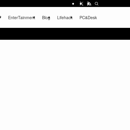
P
EnterTainment
Blog
Lifehack
PC&Desk