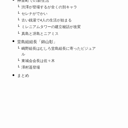
渋澤が登場するが全くの別キャラ
セレナがでかい
古い銭湯で4人の生活が始まる
ミレニアムタワーの建立秘話が改変
真島と冴島とニアミス
堂島組組長「錦山彰」
嶋野組長はむしろ堂島組長に寄ったビジュア
ル
東城会会長は佐々木
澤村遥登場
まとめ