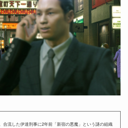
町。合流した伊達刑事に2年前「新宿の悪魔」という謎の組織