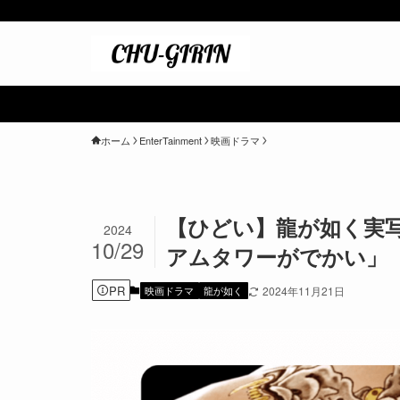
＼ ポイント最大1
ホーム
EnterTainment
映画ドラマ
【ひどい】龍が如く実
2024
10/29
アムタワーがでかい」
PR
映画ドラマ
龍が如く
2024年11月21日