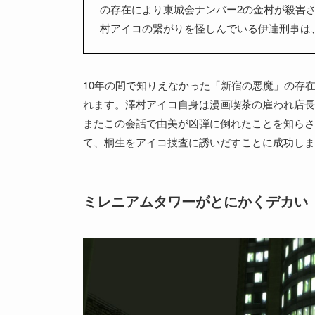
の存在により東城会ナンバー2の金村が殺害さ
村アイコの繋がりを怪しんでいる伊達刑事は
10年の間で知りえなかった「新宿の悪魔」の存
れます。澤村アイコ自身は漫画喫茶の雇われ店長
またこの会話で由美が凶弾に倒れたことを知らさ
て、桐生をアイコ捜査に誘いだすことに成功しま
ミレニアムタワーがとにかくデカい