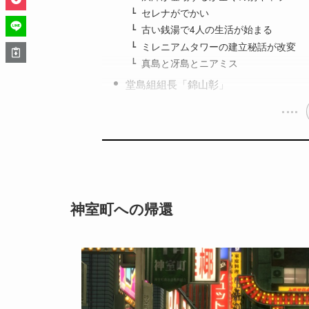
セレナがでかい
古い銭湯で4人の生活が始まる
ミレニアムタワーの建立秘話が改変
真島と冴島とニアミス
堂島組組長「錦山彰」
神室町への帰還