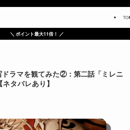
TO
1倍！ ／
写ドラマを観てみた②：第二話「ミレニ
【ネタバレあり】