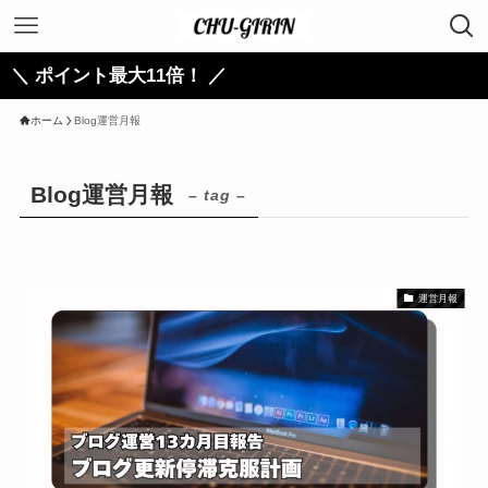
イント最大11倍！ ／
ホーム
Blog運営月報
Blog運営月報
– tag –
運営月報