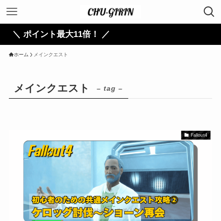
＼ ポイント最大11倍！ ／
ホーム
メインクエスト
メインクエスト
– tag –
Fallout4