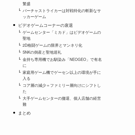
繁盛
バーチャストライカーは対戦特化の斬新なサ
ッカーゲーム
ビデオゲームコーナーの衰退
ゲームセンター「ミカド」はビデオゲームの
聖地
2D格闘ゲームの限界とマンネリ化
SNKの倒産と聖地巡礼
金持ち専用機でお馴染み「NEOGEO」で有名
に
家庭用ゲーム機でゲーセン以上の環境が手に
入る
コア層の減少＝ファミリー層向けにシフトし
た
大手ゲームセンターの撤退、個人店舗の経営
難
まとめ