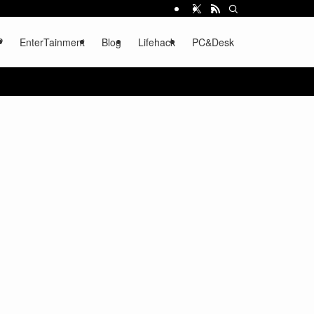
P
EnterTainment
Blog
Lifehack
PC&Desk