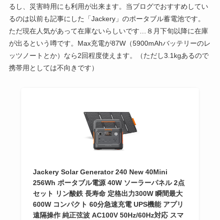
るし、災害時用にも利用が出来ます。当ブログでおすすめしてい
るのは以前も記事にした「Jackery」のポータブル蓄電池です。
ただ現在人気があって在庫ないらしいです…８月下旬以降に在庫
が出るという噂です。Max充電が87W（5900mAhバッテリーのレ
ッツノートとか）なら2回程度使えます。（ただし3.1kgあるので
携帯用としては不向きです）
Jackery Solar Generator 240 New 40Mini
256Wh ポータブル電源 40W ソーラーパネル 2点
セット リン酸鉄 長寿命 定格出力300W 瞬間最大
600W コンパクト 60分急速充電 UPS機能 アプリ
遠隔操作 純正弦波 AC100V 50Hz/60Hz対応 スマ