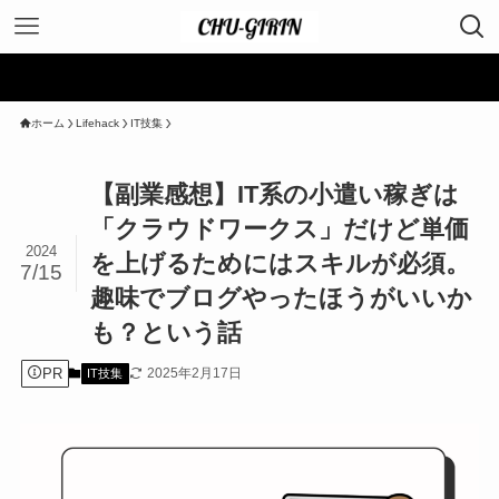
＼ 
ホーム
Lifehack
IT技集
【副業感想】IT系の小遣い稼ぎは
「クラウドワークス」だけど単価
2024
を上げるためにはスキルが必須。
7/15
趣味でブログやったほうがいいか
も？という話
PR
2025年2月17日
IT技集