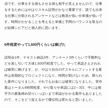
須です。仕事をする側もさせる側も相手が見えませんので、仕事
をするためにはやはりスキル証明がかなり重要です。誰でも出来
る仕事に分類されるアンケートなどは敷居が低い分単価が低いで
す。時間がかかることを考えると単価と手間のバランスを取るの
が結構シビアだと個人的に思います。
6件程度やって1,600円くらいは稼げた
説明会1件、テキスト納品2件、アンケート3件くらいで手数料な
どを差し引いて大体1,600円程度でした。やって承認さえされれ
ば確実に稼げます。が、やはり自分のITスキルにフィットする案
件は長期的なプロジェクトになり、時間が割けないため、限られ
た案件になりました。それでもお金には確実になりました。実作
業はトータル4時間程度、やり取りや承認には2～3日、中には相
手方の募集締め切りいっぱいまで承認がかかる案件もありました
ので、そこをどう捉えるかで優位性は変わると思いました。