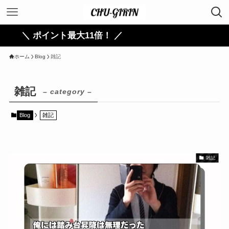
＼ ポイント最大11倍！ ／
ホーム
Blog
雑記
雑記
– category –
Blog
雑記
雑記