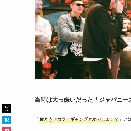
当時は大っ嫌いだった「ジャパニーズH
「
皆どうせカラーギャングとかでしょ！？
」と