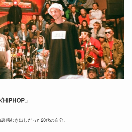
IPHOP」
嫌悪感むき出しだった20代の自分。