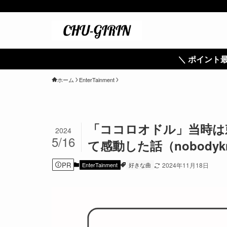
＼ ポイント最大11倍！ ／
ホーム
EnterTainment
「ココロオドル」当時は刺さ
2024
5/16
て感動した話（nobodyk
PR
EnterTainment
好きな曲
2024年11月18日